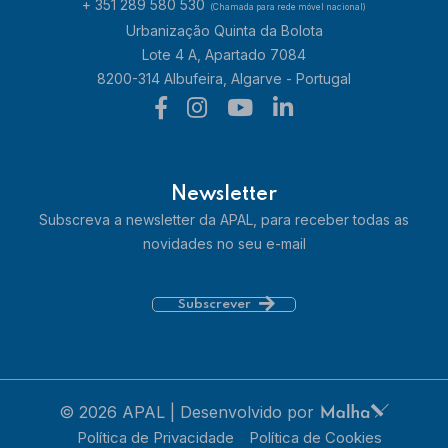
+ 351 289 580 530
(Chamada para rede móvel nacional)
Urbanização Quinta da Bolota
Lote 4 A, Apartado 7084
8200-314 Albufeira, Algarve - Portugal
Newsletter
(think) Out Portugal
Subscreva a newsletter da APAL, para receber todas as
novidades no seu e-mail
Saber mais
Subscrever
© 2026 APAL | Desenvolvido por
Política de Privacidade
Política de Cookies