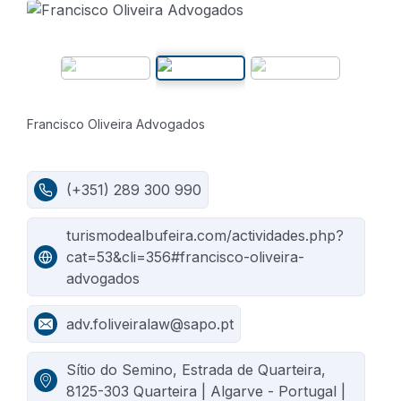
Francisco Oliveira Advogados
(+351) 289 300 990
turismodealbufeira.com/actividades.php?
cat=53&cli=356#francisco-oliveira-
advogados
adv.foliveiralaw@sapo.pt
Sítio do Semino, Estrada de Quarteira,
8125-303 Quarteira | Algarve - Portugal |