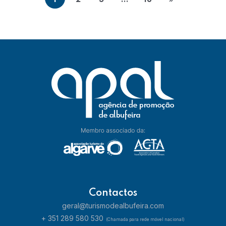
1
2
3
...
18
»
Contactos
geral@turismodealbufeira.com
+ 351 289 580 530
(Chamada para rede móvel nacional)